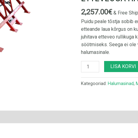
2,257.00
€
& Free Shi
Puidu peale tõstja sobib e
etteande laua kõrgus on ku
juhitava etteveo rullikuga
söötmiseks. Seega ei ole v
halumasinale.
LISA KORVI
Kategooriad:
Halumasinad
,