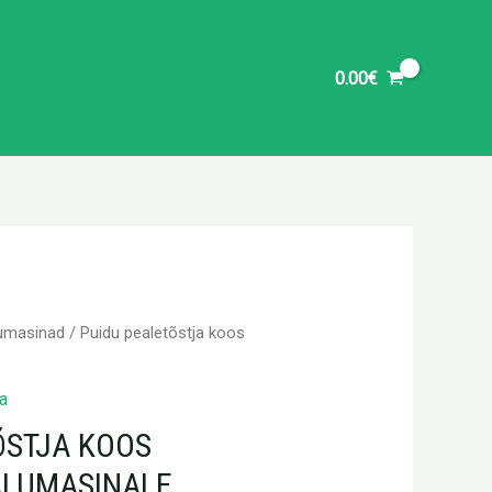
0.00
€
umasinad
/ Puidu pealetõstja koos
a
ÕSTJA KOOS
ALUMASINALE