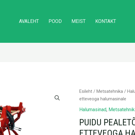
AVALEHT
POOD
MEIST
KONTAKT
Puidu
Esileht
/
Metsatehnika
/
Hal
pealetõstja
etteveoga halumasinale
koos
Halumasinad
,
Metsatehnik
etteveoga
PUIDU PEALET
halumasinale
kogus
ETTEVEOGA H