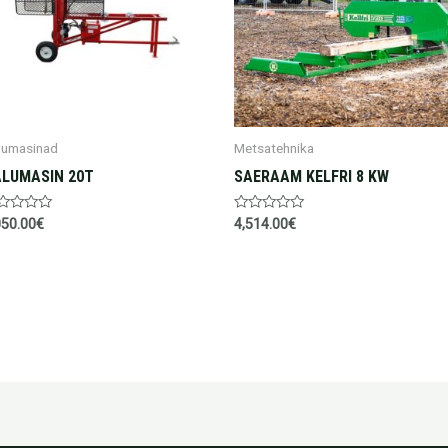
lumasinad
Metsatehnika
LUMASIN 20T
SAERAAM KELFRI 8 KW
nnanguga
Hinnanguga
050.00
€
4,514.00
€
0
/
5