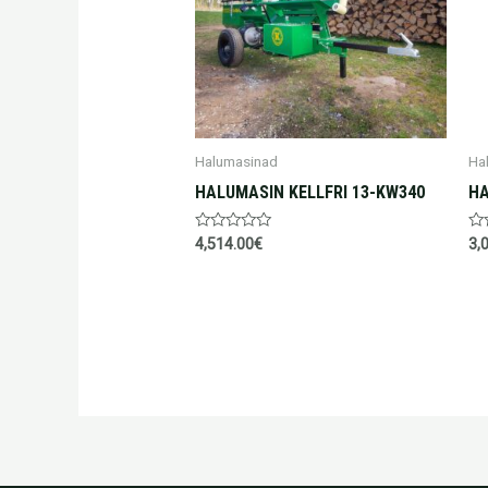
Halumasinad
Ha
HALUMASIN KELLFRI 13-KW340
HA
Hinnanguga
Hi
4,514.00
€
3,
0
0
/
/
5
5