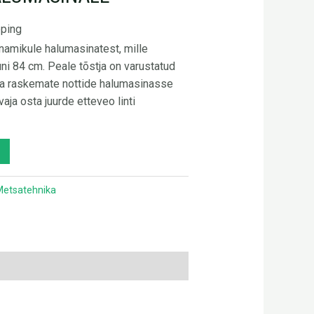
pping
namikule halumasinatest, mille
ni 84 cm. Peale tõstja on varustatud
 ka raskemate nottide halumasinasse
aja osta juurde etteveo linti
Metsatehnika