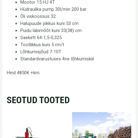
Mootor 15 HJ 4T
Hüdraulika pump 30l/min 200 bar
Õli viskoossus 32
Halupuude pikkus kuni 53 cm
Puidu läbimõõt kuni 33(38) cm
Saekett 64-1,5-0,325
Tootlikkus kuni 5 rm/t
Lõhkumisjõud 7-10T
Standardvarustuses 4ne lõhkumiskiil
Hind 4850€ +km.
SEOTUD TOOTED