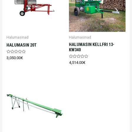
Halumasinad
Halumasinad
HALUMASIN KELLFRI 13-
HALUMASIN 20T
KW340
Hinnanguga
3,050.00
€
0
Hinnanguga
4,514.00
€
/
0
5
/
5