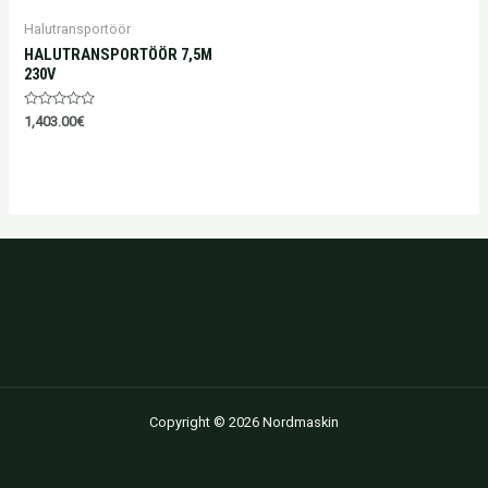
Halutransportöör
HALUTRANSPORTÖÖR 7,5M
230V
Hinnanguga
1,403.00
€
0
/
5
Copyright © 2026 Nordmaskin