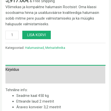
5,917.00
€
& Free Shipping
Võimekas ja kompaktne halumasin Rootsist. Oma klassi
soodsaima hinna ja usaldusväärse kvaliteediga halumasin
sobib mitme pere puude valmistamiseks ja ka müügiks
halupuude valmistamiseks.
LISA KORVI
Kategooriad:
Halumasinad
,
Metsatehnika
Kirjeldus
Arvustused (0)
Tehniline info:
Seadme kaal 450 kg
Etteande laud 2 meetrit
Äraveo konveier 3,2 meetrit