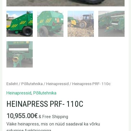
Esileht
/
Põllutehnika
/
Heinapressid
/ Heinapress PRF- 110c
Heinapressid
,
Põllutehnika
HEINAPRESS PRF- 110C
10,955.00
€
& Free Shipping
Väike heinapress, mis on nüüd saadaval ka võrku
sidumise funktsiooniga.