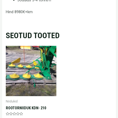
Jõudlus 3-4 tonni/h
Hind 8980€+km
SEOTUD TOOTED
Niidukid
ROOTORNIIDUK KDN- 210