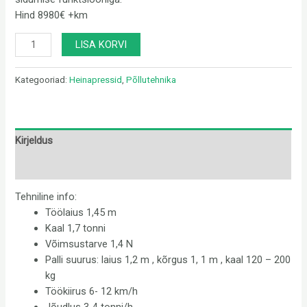
Hind 8980€ +km
LISA KORVI
Kategooriad:
Heinapressid
,
Põllutehnika
Kirjeldus
Arvustused (0)
Tehniline info:
Töölaius 1,45 m
Kaal 1,7 tonni
Võimsustarve 1,4 N
Palli suurus: laius 1,2 m , kõrgus 1, 1 m , kaal 120 – 200
kg
Töökiirus 6- 12 km/h